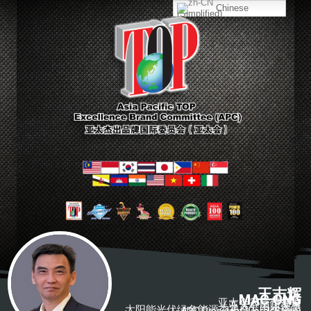
Chinese
(Simplified)
王志辉
MAC ONG
亚太会霹雳州主席
亚太会国际理事
太阳能光伏绿色能源委员会 - 中央委员