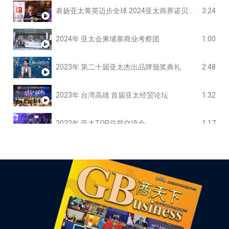
表扬亚太菁英迈步全球 2024亚太商界诺贝尔记录大全完美落幕
3:24
2024年 亚太会柬埔寨商业考察团
1:00
2023年 第二十届亚太杰出品牌颁奖典礼
2:48
2023年 台湾高雄 首届亚太经贸论坛
1:32
2022年 亚太TOP总裁交流会
1:17
亚太会国际人力资源专业委员会
0:55
亚太会太阳能光伏绿色能源委员会
4:09
亚太会引领东盟产品 走进中国市场
0:51